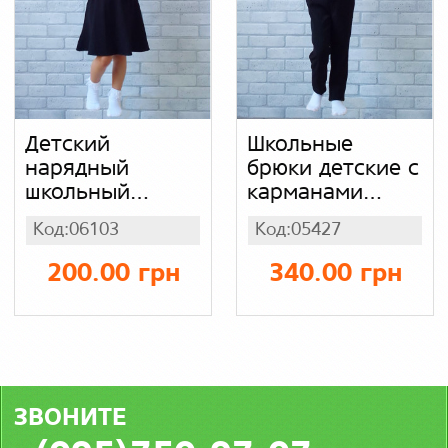
Детский
Школьные
нарядный
брюки детские с
школьный
карманами
сарафан
(полосочка),
Код:06103
Код:05427
черный юбка
костюмка
клеш с поясом,
200.00 грн
340.00 грн
костюмка
ЗВОНИТЕ