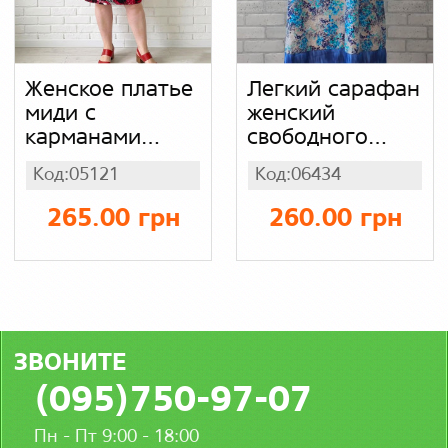
Женское платье
Легкий сарафан
миди с
женский
карманами
свободного
(батал),
кроя большого
Код:05121
Код:06434
длинное летнее
размера в
платье для
голубые цветы,
265.00 грн
260.00 грн
женщин,
штапель софт
трикотажная
вискоза
ЗВОНИТЕ
(095)750-97-07
Пн - Пт 9:00 - 18:00