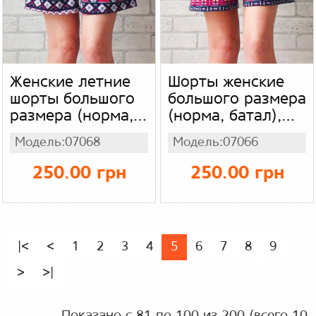
Женские летние
Шорты женские
шорты большого
большого размера
размера (норма,
(норма, батал),
батал), женские
короткие шорты с
Модель:07068
Модель:07066
короткие шорты с
карманами для
карманами, цвет
женщин, цвет
250.00 грн
250.00 грн
зеленый,
синий,
абстракция,
абстракция,
стрейч масло
стрейч масло
бамбук
бамбук
|<
<
1
2
3
4
5
6
7
8
9
>
>|
Показано с 81 по 100 из 200 (всего 10