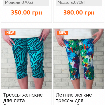
Модель:07063
Модель:07081
огурцы, масло -
большого размера
холодок
батал, легкий
350.00 грн
380.00 грн
рубчик цвет
голубой
NEW
NEW
Трессы женские
Летние легкие
для лета
трессы для