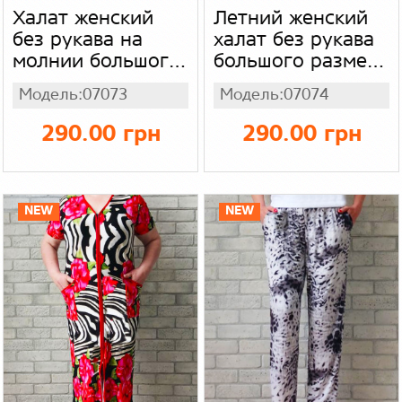
Халат женский
Летний женский
без рукава на
халат без рукава
молнии большого
большого размера
размера батал,
батал, короткий
Модель:07073
Модель:07074
летний короткий
халат на молнии
халат для
для женщин,
290.00 грн
290.00 грн
женщин, масло -
масло - холодок
холодок
оранжевый в
малиновый в
ракушки
цветы
NEW
NEW