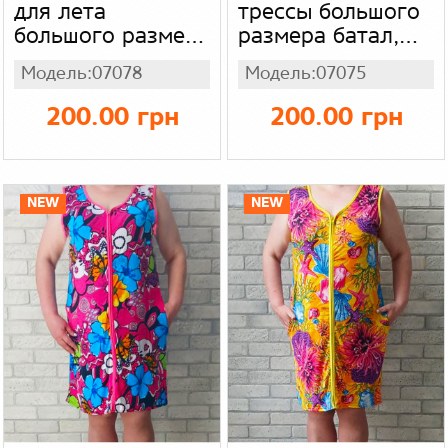
для лета
трессы большого
большого размера
размера батал,
батал, легкая
масло - холодок
Модель:07078
Модель:07075
ткань масло -
яркий принт
холодок принт
(синяя газетка)
200.00 грн
200.00 грн
(бирюзовая зебра
с золотом)
NEW
NEW