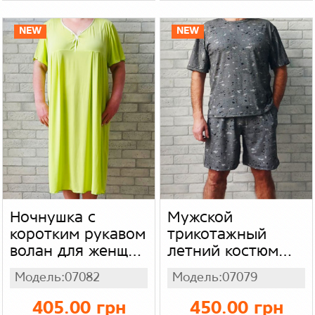
оранжевый
хлопок рубчик
NEW
NEW
Ночнушка с
Мужской
коротким рукавом
трикотажный
волан для женщин
летний костюм
большого размера
большого размера
Модель:07082
Модель:07079
батал, свободная
батал, комплект
женская ночная
для мужчин
405.00 грн
450.00 грн