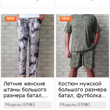
рубашка, масло -
футболка и
холодок цвет
шорты с
салатовый
карманами,
легкий трикотаж
NEW
NEW
цвет серый
Летние женские
Костюм мужской
штаны большого
большого размера
размера батал,
батал, футболка и
широкие штаны
шорты с
Модель:07083
Модель:07080
для женщин,
карманами