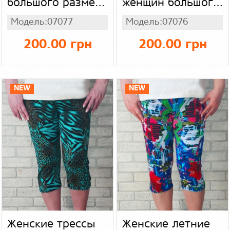
большого размера
женщин большого
батал, легкая
размера батал,
Модель:07077
Модель:07076
ткань масло -
масло - холодок
холодок принт
яркий принт
200.00 грн
200.00 грн
яркий (бирюзовая
(зеленая газетка)
зебра)
NEW
NEW
Женские трессы
Женские летние