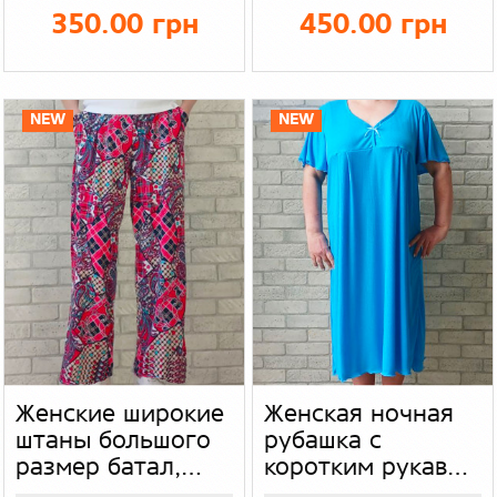
(абстракция
летний легкий
350.00 грн
450.00 грн
мрамор) бамбук
комплект для
мужчин, трикотаж
цвет зеленый
NEW
NEW
Женские широкие
Женская ночная
штаны большого
рубашка с
размер батал,
коротким рукавом
цвет малиновый в
волан, свободная