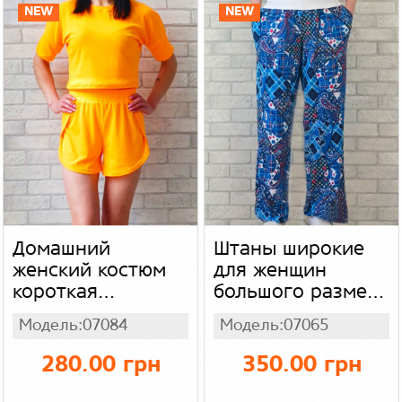
NEW
NEW
Домашний
Штаны широкие
женский костюм
для женщин
короткая
большого размера
футболка - топ и
батал, цвет синий
Модель:07084
Модель:07065
шорты с
в огурцы, масло -
разрезами,
холодок
280.00 грн
350.00 грн
пижама для
женщин, яркий