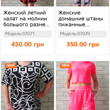
Женский летний
Женские
халат на молнии
домашние штаны
большого размера
пижамные
батал, халат с
большого размера
Модель:07071
Модель:07070
коротким рукавом
батал, с
для женщин,
карманами
450.00 грн
350.00 грн
вискоза зебра в
(абстракция
красные розы
мрамор) бамбук
NEW
NEW