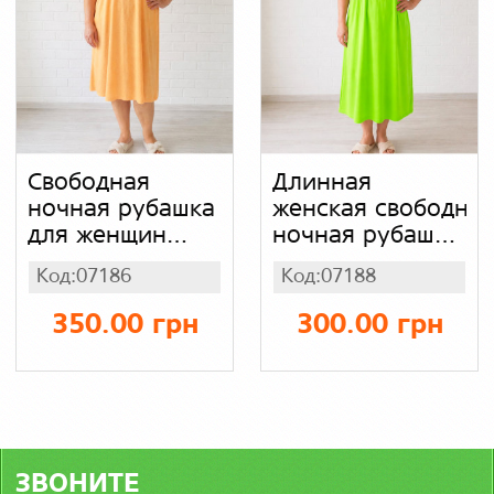
Свободная
Длинная
ночная рубашка
женская свободна
для женщин
ночная рубашка
большого
(сорочка)
Код:07186
Код:07188
размера батал,
большого
женская
размера батал,
350.00 грн
300.00 грн
ночнушка без
ночнушка для
рукава, сорочка
женщин, цвет
для сна длина -
ярко салатовый
миди, цвет персиково
- оранжевый
ЗВОНИТЕ