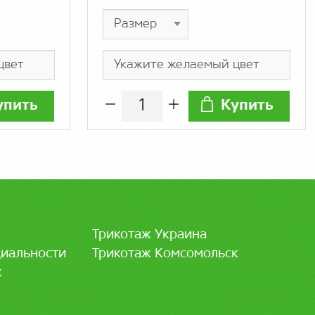
упить
Купить
Трикотаж Украина
иальности
Трикотаж Комсомольск
ж