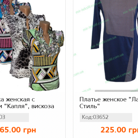
а женская с
Платье женское "
 "Капля", вискоза
Стиль"
03
Код:03652
65.00 грн
225.00 гр