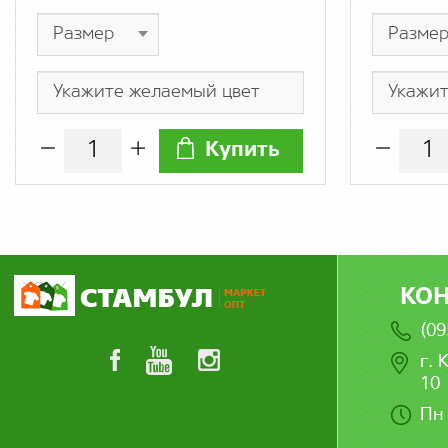
Купить
КО
(09
г. 
10
Пн 