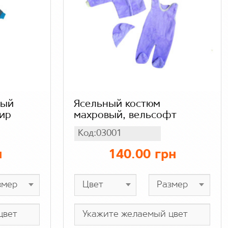
ный
Ясельный костюм
лир
махровый, вельсофт
Код:03001
н
140.00 грн