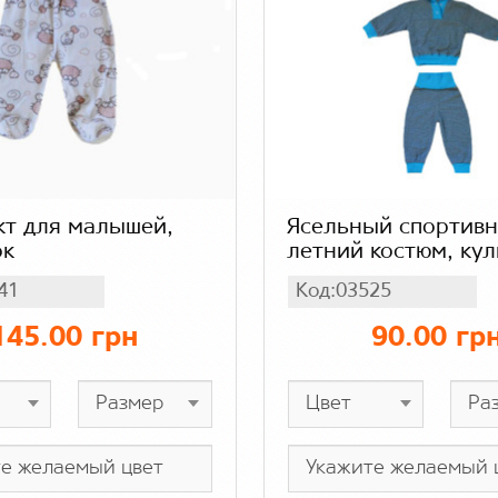
кт для малышей,
Ясельный спортив
ок
летний костюм, ку
41
Код:03525
145.00 грн
90.00 гр