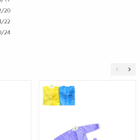
8/17
2/20
4/22
0/24