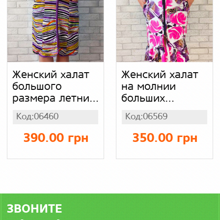
Женский халат
Женский халат
большого
на молнии
размера летний
больших
в полоску
размеров, рукав
Код:06460
Код:06569
(норма, батал)
воланами низ
стрейчевый на
оборка, норма,
390.00 грн
350.00 грн
молнии с
батал
коротким
(малиновый в
рукавом и
розы),
карманами,
трикотажная
пояс сзади,
вискоза,
стрейч кулир
хорошего
ЗВОНИТЕ
90% хлопок
качества