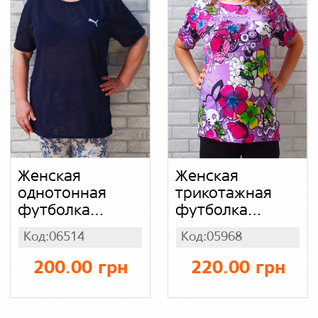
Женская
Женская
однотонная
трикотажная
футболка
футболка
большого
больших
Код:06514
Код:05968
размера батал,
размеров ткань
с разрезами с
холодок яркий
200.00 грн
220.00 грн
боку темно
цветочный
синяя вышивка
принт, стрейч
ПУМА, трикотаж
масло