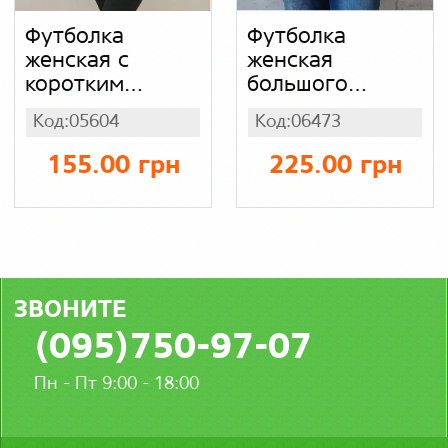
Футболка
Футболка
женская с
женская
коротким
большого
рукавом, рибана
размера (батал)
Код:05604
Код:06473
хлопок
цветная ткань
холодок, низ
155.00 грн
225.00 грн
под приклад,
масло бамбук
ЗВОНИТЕ
(095)750-97-07
Пн - Пт 9:00 - 18:00