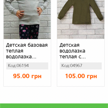
Детская базовая
Детская
теплая
водолазка
водолазка
теплая с
однотонная
высоким
Код:06194
Код:04967
серая, рубчик
горлом, акрил
начес
(без начеса)
95.00 грн
105.00 грн