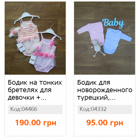
Бодик на тонких
Бодик для
бретелях для
новорожденного
девочки +
турецкий,
повязкаТурция
интерлок
Код:04466
Код:04332
"Nehad", хлопок
190.00 грн
95.00 грн