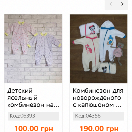
Детский
Комбинезон для
ясельный
новорожденого
комбинезон на
с капюшоном на
молнии цветной
молнии, махра
Код:06393
Код:04356
с манжетами,
хлопок кулир
100.00 грн
190.00 грн