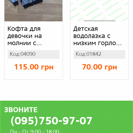
Кофта для
Детская
девочки на
водолазка с
молнии с
низким горлом
капюшоном,
рубчик
Код:04090
Код:01842
люрекс
однотонный
115.00 грн
70.00 грн
ЗВОНИТЕ
(095)750-97-07
Пн - Пт 9:00 - 18:00