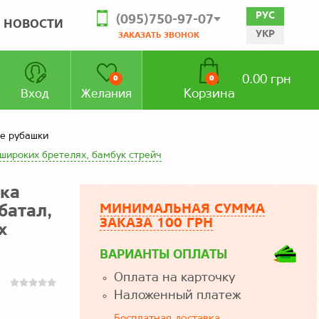
РУС
(095)750-97-07
НОВОСТИ
УКР
ЗАКАЗАТЬ ЗВОНОК
0.00 грн
0
0
Корзина
Вход
Желания
е рубашки
широких бретелях, бамбук стрейч
йка
МИНИМАЛЬНАЯ СУММА
батал,
ЗАКАЗА 100 ГРН
х
ВАРИАНТЫ ОПЛАТЫ
Оплата на карточку
Наложенный платеж