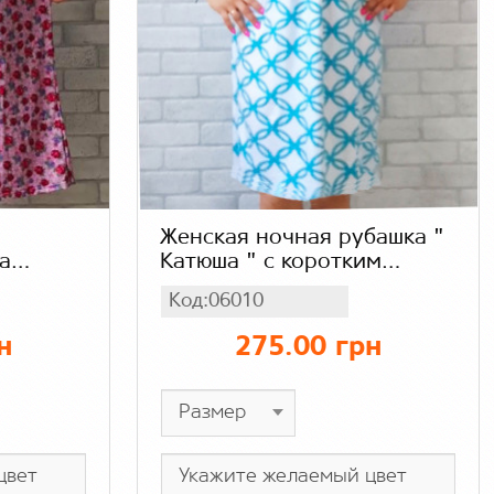
Женская ночная рубашка "
а
Катюша " с коротким
коротким
рукавом, стрейч кулир
Код:06010
цветок
н
275.00 грн