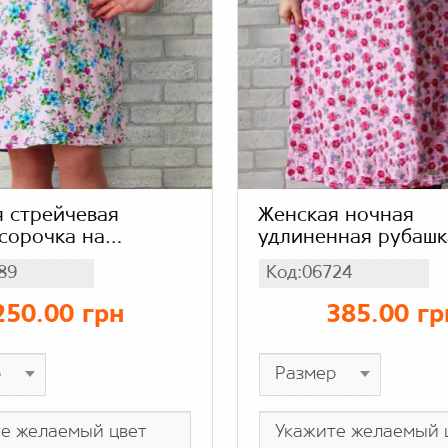
 стрейчевая
Женская ночная
сорочка на
удлиненная рубашк
 бретелях,
Кокетка бамбук, с 
89
Код:06724
а бамбук розовая в
рукавом розовая в 
250.00 грн
385.00 гр