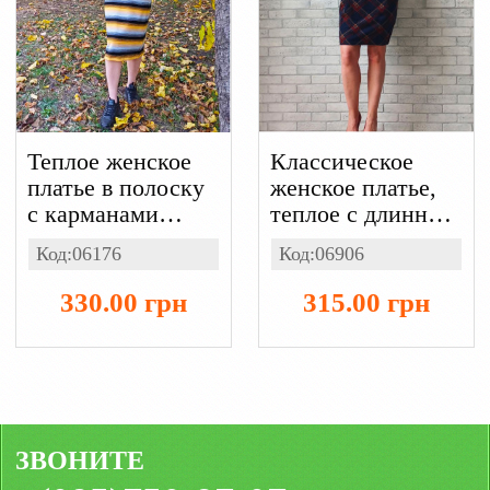
Теплое женское
Классическое
платье в полоску
женское платье,
с карманами
теплое с длинным
воротник хомут,
рукавом и
Код:06176
Код:06906
вязка
карманами,
кашемировое в
330.00 грн
315.00 грн
клетку
ЗВОНИТЕ