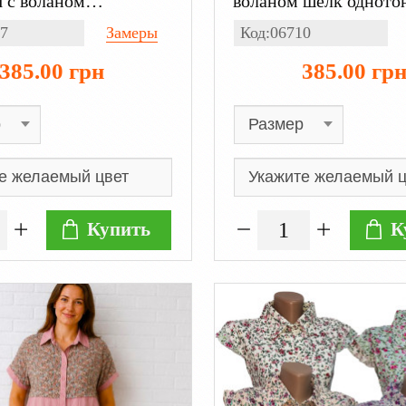
 с воланом
воланом шелк однотон
ая, с длинным
длинным рукавом син
7
Замеры
Код:06710
 малиновая
385.00 грн
385.00 гр
Купить
К