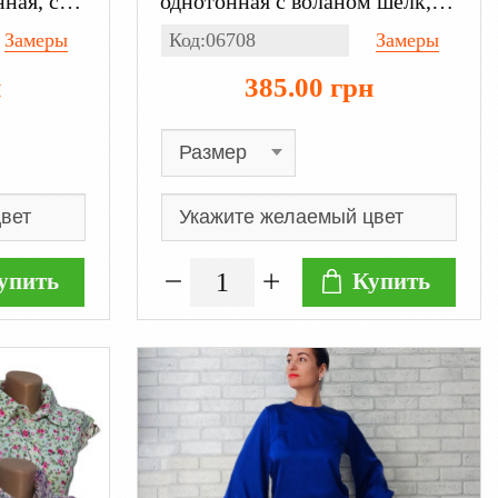
ная, с
однотонная с воланом шелк, с
яя
длинным рукавом бежевая
Замеры
Код:06708
Замеры
н
385.00 грн
упить
Купить