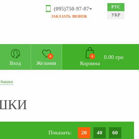
РУС
(095)750-97-07
УКР
ЗАКАЗАТЬ ЗВОНОК
0.00 грн
0
0
Корзина
Вход
Желания
убашки
АШКИ
Показать:
20
40
60