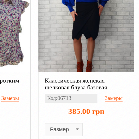
оротким
Классическая женская
шелковая блуза базовая
однотонная, с длинным
Замеры
Код:06713
Замеры
рукавом цвет синий
н
385.00 грн