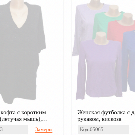
кофта с коротким
Женская футболка с 
(летучая мышь),
рукавом, вискоза
3
Замеры
Код:05065