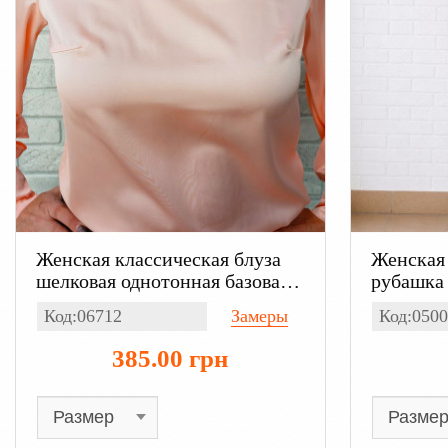
Женская классическая блуза
Женская 
шелковая однотонная базовая,
рубашка 
с длинным рукавом цвет
вискоза
Код:06712
Замеры
Код:0500
персиковый
385.00 грн