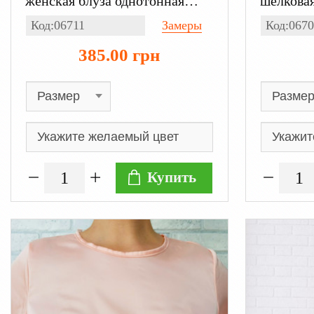
женская блуза однотонная
шелковая
шелк, с длинным рукавом
однотонн
Код:06711
Замеры
Код:0670
рукавом
385.00 грн
Купить