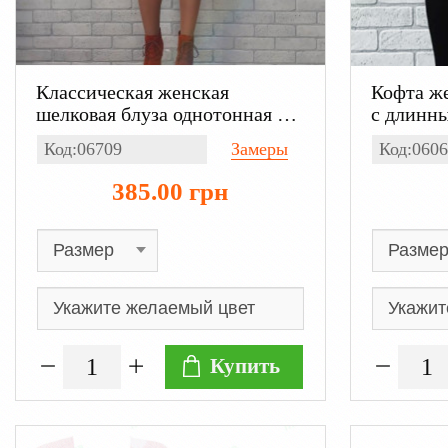
Классическая женская
Кофта же
шелковая блуза однотонная с
с длинны
воланом, белая с длинным
Код:06709
Замеры
Код:0606
рукавом
385.00 грн
Купить