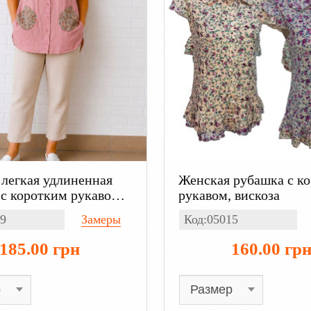
легкая удлиненная
Женская рубашка с к
с коротким рукавом,
рукавом, вискоза
9
Замеры
Код:05015
185.00 грн
160.00 гр