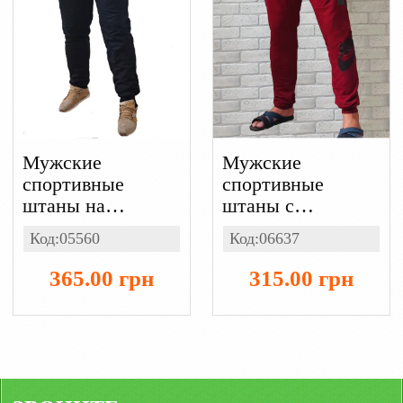
Мужские
Мужские
спортивные
спортивные
штаны на
штаны с
манжете с
карманами, пояс
Код:05560
Код:06637
карманами,
на резинке с
двунитка петля
накатом NIKE
365.00 грн
315.00 грн
цвет бордовый,
двунитка пенье