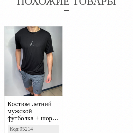
ПОХОЖИЕ ТОВАРЫ
Костюм летний
мужской
футболка + шорты
(черный с серым),
Код:05214
двухнитка +