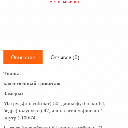
Нет в наличии
Описание
Отзывов (0)
Ткань:
качественный трикотаж
Замеры:
M,
грудь(полуобхват)-50, длина футболки-64,
бедра(полуохват)-47, длина штанов(внешн./
внутр.)-100/74
L,
грудь(полуобхват)-52, длина футболки-71,